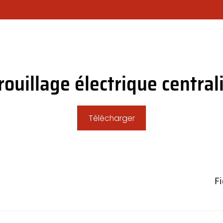
OTRE SOCIÉTÉ
CHOISIR SON MODÈLE DE RIDEAU ?
NOS PR
ouillage électrique central
Télécharger
Fi