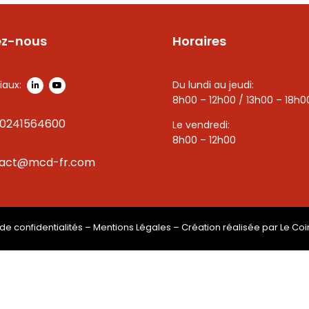
ez-nous
Horaires
iaux:
Du lundi au jeudi:
8h00 – 12h00 / 13h00 – 18h0
0241564600
Le vendredi:
8h00 – 12h00
tact@mcd-fr.com
 de confidentialités
–
Mentions Légales
– Création réalisée par
Le Coi