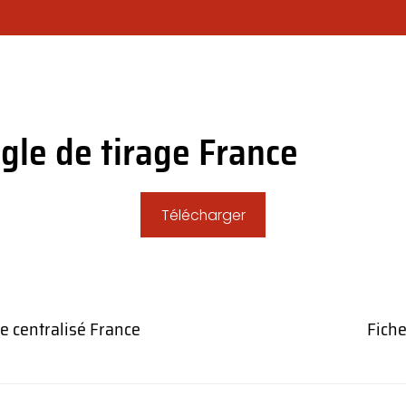
OTRE SOCIÉTÉ
CHOISIR SON MODÈLE DE RIDEAU ?
NOS PR
gle de tirage France
Télécharger
ue centralisé France
Fiche