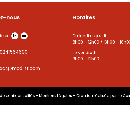
ez-nous
Horaires
iaux:
Du lundi au jeudi:
8h00 – 12h00 / 13h00 – 18h0
0241564600
Le vendredi:
8h00 – 12h00
tact@mcd-fr.com
 de confidentialités
–
Mentions Légales
– Création réalisée par
Le Coi