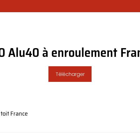
OTRE SOCIÉTÉ
CHOISIR SON MODÈLE DE RIDEAU ?
NOS PR
30 Alu40 à enroulement Fra
Télécharger
 toit France