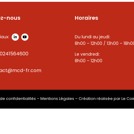
ez-nous
Horaires
iaux:
Du lundi au jeudi:
8h00 – 12h00 / 13h00 – 18h0
0241564600
Le vendredi:
8h00 – 12h00
tact@mcd-fr.com
 de confidentialités
–
Mentions Légales
– Création réalisée par
Le Coi