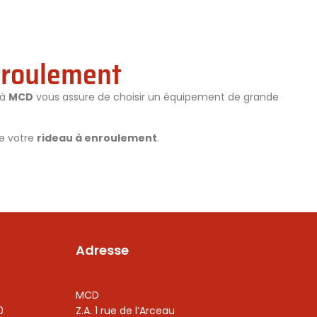
enroulement
 à
MCD
vous assure de choisir un équipement de grande
de votre
rideau à enroulement
.
Adresse
MCD
0
Z.A. 1 rue de l’Arceau