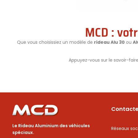
MCD : votr
Que vous choisissiez un modèle de
rideau Alu 30
ou
Al
Appuyez-vous sur le savoir-fair
Contact
Le Rideau Aluminium des véhicules
Réseaux soc
spéciaux.